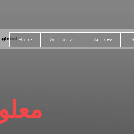
.global
Home
Who are we
Act now
Un
معلو