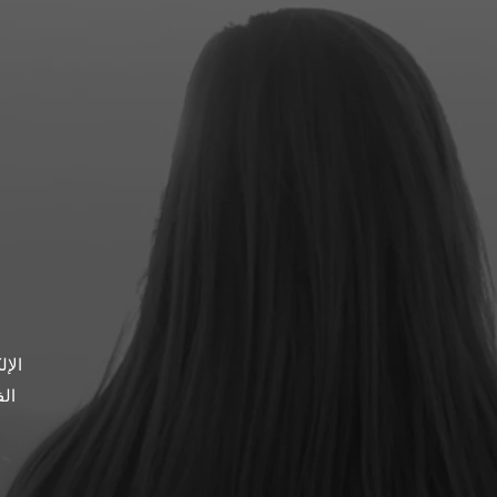
الإ
الف