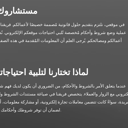
مستشاروك ا
في موقعي، نلتزم بتقديم حلول قانونية مُصممة خصيصًا لأعمالكم. فريقنا 
عملية وضع شروط وأحكام مُخصصة تُلبي احتياجات موقعكم الإلكتروني. نُدر
أعمالكم ومصالحكم. يُرجى العلم أن المعلومات المُقدمة في هذه الصف
لماذا تختارنا لتلبية احتيا
عندما يتعلق الأمر بالشروط والأحكام، من الضروري أن يكون لديك فهم شا
لكتروني مع الزوار والعملاء. يتخصص فريقنا في صياغة مستندات الشروط وال
ريدة، سواءً كانت تتضمن معاملات تجارة إلكترونية، أو مشاركة معلومات، 
لضمان أن توفر شروطك وأحكامك الحماية والوضوح اللازمين لشركتك ومستخدميها.