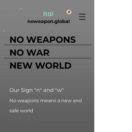
noweapon.global
NO WEAPONS
NO WAR
NEW WORLD
Our Sign "n" and "w"
No weapons means a new and
safe world